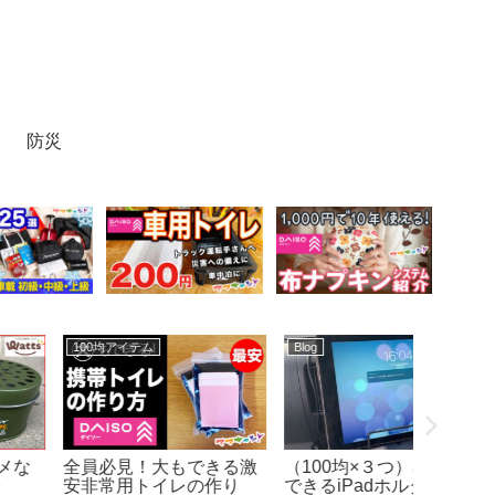
防災
100均アイテム
Blog
大掃除
全員必見！大もできる激
（100均×３つ）300円で
「かけ
安非常用トイレの作り
できるiPadホルダー
ルダー