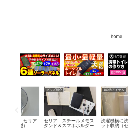
home
グッズ紹介
100均アイテム
 セリア
セリア スチールメモス
洗濯機横に洗剤をマグ
型）
タンド＆スマホホルダー
ット収納（セリア・ダ