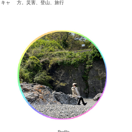
方。災害、登山、旅行
にDIY
に！見ないと損です。
Profile