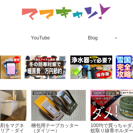
YouTube
Blog
100均アイテム
100均アイテム
ネ
梱包用テープカッター
100均で買っちゃダメな
イ
（ダイソー）
蚊取り線香ホルダー