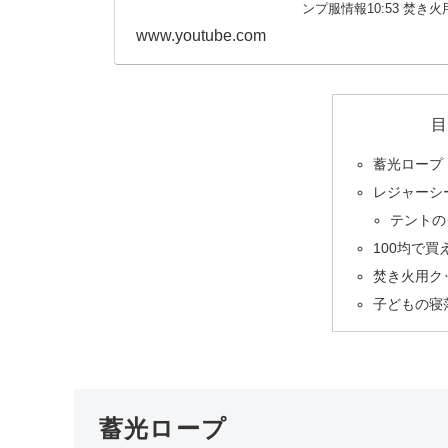
ンプ服情報10:53 焚き火用
www.youtube.com
目
蓄光ロープ
レジャーシ
テントの
100均で
焚き火用ク
子どもの寝
蓄光ロープ