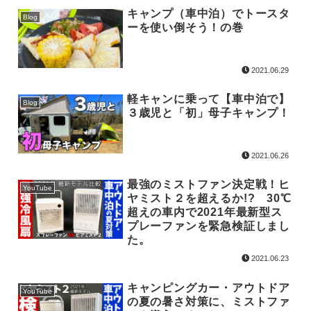
キャンプ（車中泊）でトースタ
Blog
ーを使い倒そう！の巻
2021.06.29
軽キャンに乗って【車中泊で】
Blog
３歳児と「初」母子キャンプ！
2021.06.26
最強のミストファン決定戦！ヒ
YouTube
ヤミスト２を超えるか!? 30℃
超えの車内で2021年最新型ス
プレーファンを緊急検証しまし
た。
2021.06.23
キャンピングカー・アウトドア
YouTube
の夏の暑さ対策に、ミストファ