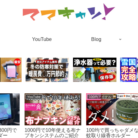
YouTube
Blog
100均アイテム
グッズ紹介
ッ
全員必見！大もできる激
セリア スチールメモス
安非常用トイレの作り
タンド＆スマホホルダー