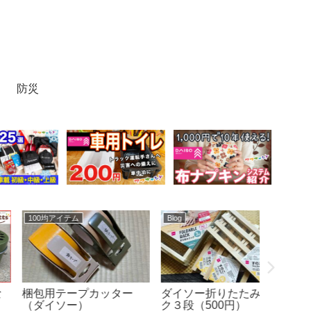
防災
100均アイテム
100均アイテム
100均ア
洗濯機横に洗剤をマグネ
バカ売れ中のダイソー
じゃな
ット収納（セリア・ダイ
「ゴミ袋ホルダー」は本
の金魚