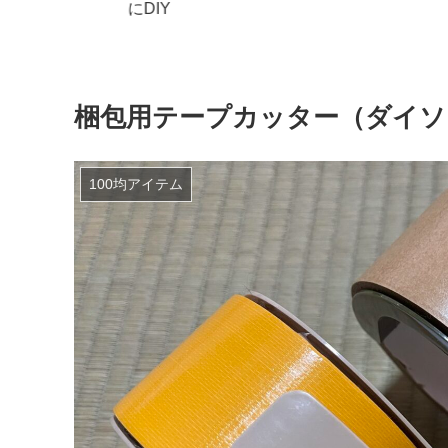
リア、キャ
ツ）
梱包用テープカッター（ダイソ
100均アイテム