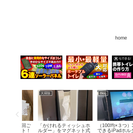
home
100均アイテム
Blog
ゃダメな
梱包用テープカッター
ダイソー折りたたみラ
ダー
（ダイソー）
ク３段（500円）