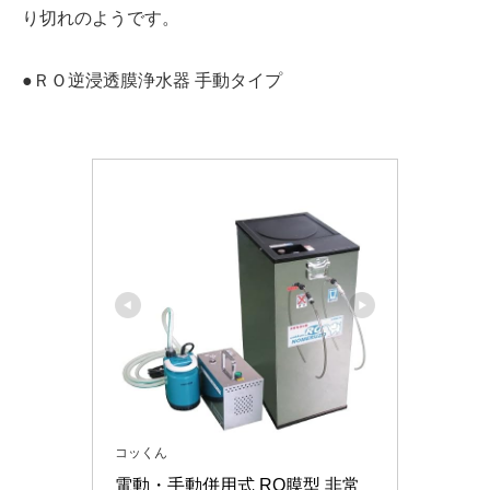
り切れのようです。
●ＲＯ逆浸透膜浄水器 手動タイプ
コッくん
電動・手動併用式 RO膜型 非常