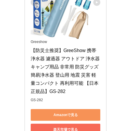
Greeshow
【防災士推奨】GreeShow 携帯
浄水器 濾過器 アウトドア 浄水器 
キャンプ用品 非常用 防災グッズ 
簡易浄水器 登山用 地震 災害 軽
量コンパクト 再利用可能 【日本
正規品】GS-282
GS-282
Amazonで見る
楽天市場で見る