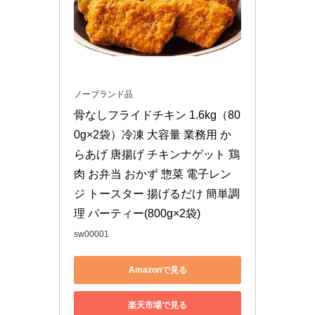
ノーブランド品
骨なしフライドチキン 1.6kg（80
0g×2袋）冷凍 大容量 業務用 か
らあげ 唐揚げ チキンナゲット 鶏
肉 お弁当 おかず 惣菜 電子レン
ジ トースター 揚げるだけ 簡単調
理 パーティー(800g×2袋)
sw00001
Amazonで見る
楽天市場で見る